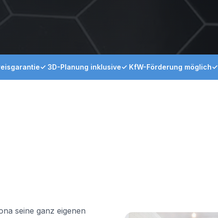
eisgarantie
✓ 3D-Planung inklusive
✓ KfW-Förderung möglich
✓
tona
seine ganz eigenen