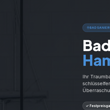
BADSANIE
Bad
Ha
Ihr Traumb
schlüsselfe
Überraschu
✓ Festpreisga