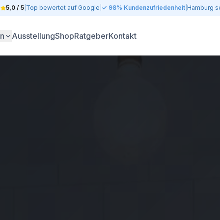
5,0 / 5
|
Top bewertet auf Google
|
✓ 98% Kundenzufriedenheit
|
Hamburg se
en
Ausstellung
Shop
Ratgeber
Kontakt