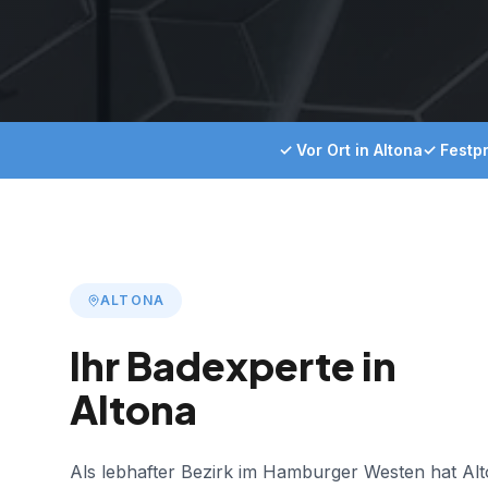
✓ Vor Ort in Altona
✓ Festpr
ALTONA
Ihr Badexperte in
Altona
Als
lebhafter Bezirk im Hamburger Westen
hat
Al