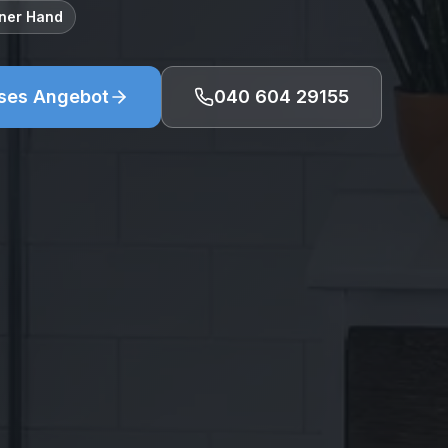
iner Hand
ses Angebot
040 604 29155