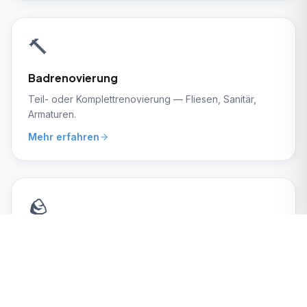
🔨
Badrenovierung
Teil- oder Komplettrenovierung — Fliesen, Sanitär,
Armaturen.
Mehr erfahren
🪨
Fliesenarbeiten
Von Großformat bis Mosaik — präzise verlegt, schön
verfugt.
Mehr erfahren