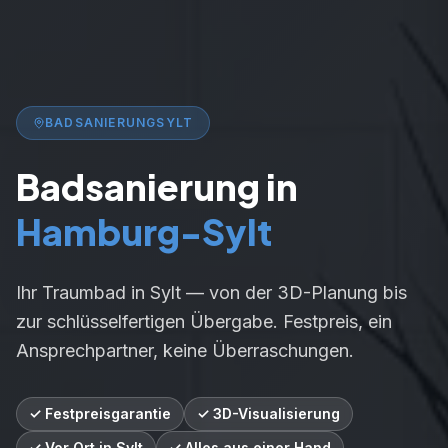
BADSANIERUNG
SYLT
Badsanierung in
Hamburg-
Sylt
Ihr Traumbad in
Sylt
— von der 3D-Planung bis
zur schlüsselfertigen Übergabe. Festpreis, ein
Ansprechpartner, keine Überraschungen.
✓ Festpreisgarantie
✓ 3D-Visualisierung
✓ Vor Ort in Sylt
✓ Alles aus einer Hand