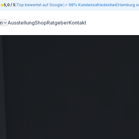
5,0 / 5
|
Top bewertet auf Google
|
✓ 98% Kundenzufriedenheit
|
Hamburg se
en
Ausstellung
Shop
Ratgeber
Kontakt