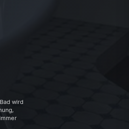
 Bad wird
nung,
zimmer